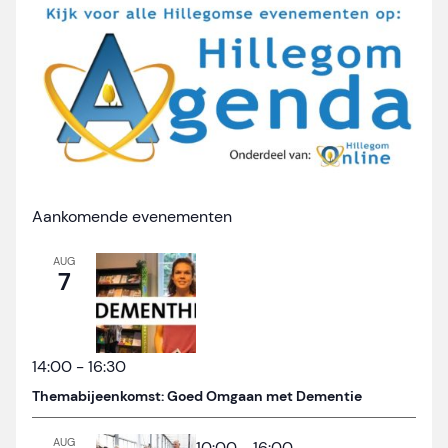
Aankomende evenementen
AUG
7
14:00
-
16:30
Themabijeenkomst: Goed Omgaan met Dementie
AUG
10:00
-
16:00