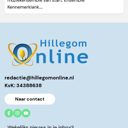
muziekensemble van start: Ensemble
Kennemerklank....
redactie@hillegomonline.nl
KvK: 34388638
Naar contact
Wekelijks nieuws in je inbox?