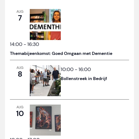
AUG
7
14:00
-
16:30
Themabijeenkomst: Goed Omgaan met Dementie
AUG
10:00
-
16:00
8
Bollenstreek in Bedrijf
AUG
10