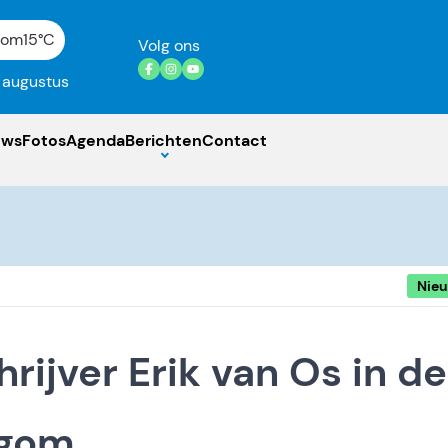
gom
15°C
Volg ons
7 augustus
uws
Fotos
Agenda
Berichten
Contact
Nie
ijver Erik van Os in de
egom