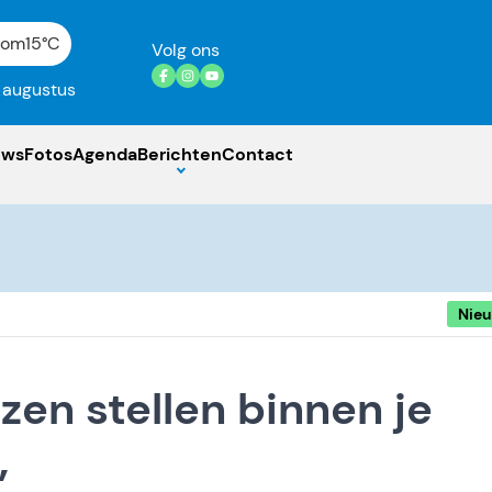
gom
15°C
Volg ons
7 augustus
uws
Fotos
Agenda
Berichten
Contact
Nie
en stellen binnen je
”