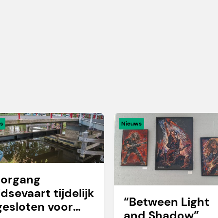
s
Nieuws
organg
idsevaart tijdelijk
“Between Light
gesloten voor
and Shadow”,