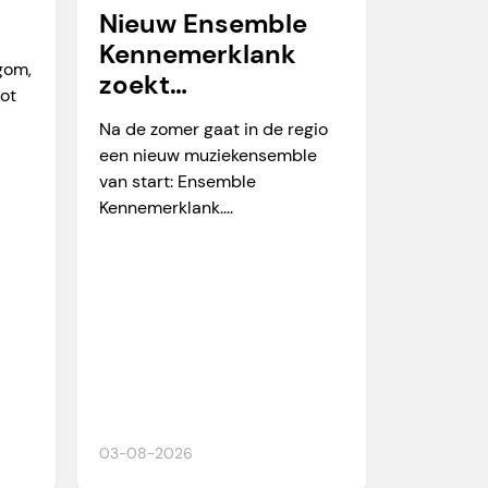
Nieuw Ensemble
Kennemerklank
egom,
zoekt
tot
amateurmuzikante
Na de zomer gaat in de regio
n
een nieuw muziekensemble
van start: Ensemble
Kennemerklank....
03-08-2026