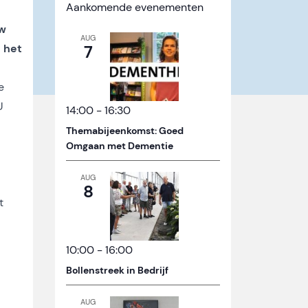
Aankomende evenementen
uw
AUG
 het
7
e
U
14:00
-
16:30
Themabijeenkomst: Goed
Omgaan met Dementie
AUG
8
t
10:00
-
16:00
Bollenstreek in Bedrijf
AUG