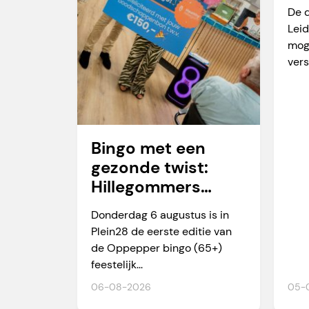
va
De 
Leid
mog
vers
Bingo met een
gezonde twist:
Hillegommers
winnen meer dan
Donderdag 6 augustus is in
alleen een prijs
Plein28 de eerste editie van
de Oppepper bingo (65+)
feestelijk...
06-08-2026
05-