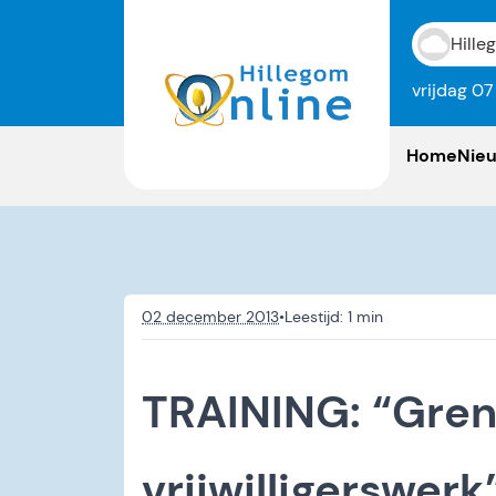
Hille
vrijdag 0
Home
Nie
02 december 2013
•
TRAINING: “Grenz
vrijwilligerswerk