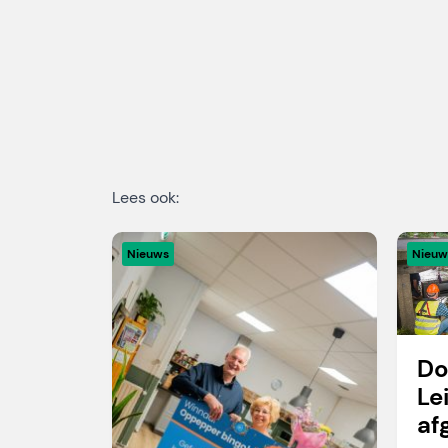
Lees ook:
Nieuws
Nieuw
Do
Le
af