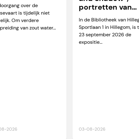
arverkeer
doorgang over de
portretten van
sevaart is tijdelijk niet
Martien Okkerse
In de Bibliotheek van Hill
elijk. Om verdere
Sportlaan 1 in Hillegom, is 
preiding van zout water...
23 september 2026 de
expositie...
08-2026
03-08-2026