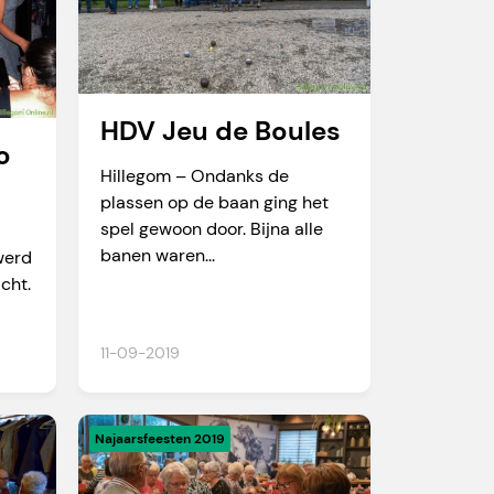
HDV Jeu de Boules
o
Hillegom – Ondanks de
plassen op de baan ging het
spel gewoon door. Bijna alle
banen waren...
werd
cht.
11-09-2019
Najaarsfeesten 2019