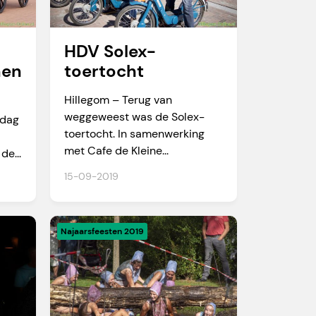
HDV Solex-
nen
toertocht
Hillegom – Terug van
weggeweest was de Solex-
ndag
toertocht. In samenwerking
met Cafe de Kleine...
de...
15-09-2019
Najaarsfeesten 2019