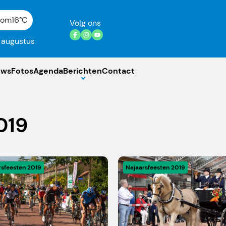
gom
16°C
Volg ons
7 augustus
uws
Fotos
Agenda
Berichten
Contact
019
rsfeesten 2019
Najaarsfeesten 2019