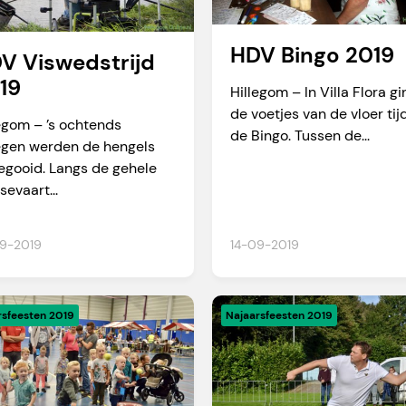
HDV Bingo 2019
V Viswedstrijd
19
Hillegom – In Villa Flora g
de voetjes van de vloer ti
egom – ’s ochtends
de Bingo. Tussen de...
egen werden de hengels
egooid. Langs de gehele
sevaart...
9-2019
14-09-2019
rsfeesten 2019
Najaarsfeesten 2019