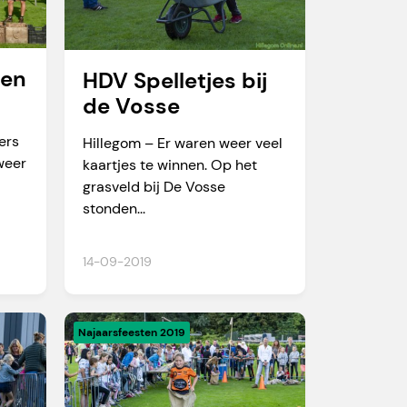
len
HDV Spelletjes bij
de Vosse
ers
Hillegom – Er waren weer veel
weer
kaartjes te winnen. Op het
grasveld bij De Vosse
stonden...
14-09-2019
Najaarsfeesten 2019