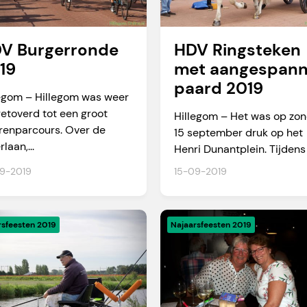
V Burgerronde
HDV Ringsteken
19
met aangespan
paard 2019
legom – Hillegom was weer
etoverd tot een groot
Hillegom – Het was op zo
renparcours. Over de
15 september druk op het
laan,...
Henri Dunantplein. Tijdens 
9-2019
15-09-2019
rsfeesten 2019
Najaarsfeesten 2019