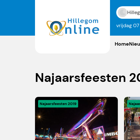
Hille
vrijdag 0
Home
Nie
Najaarsfeesten 2
Najaarsfeesten 2019
Najaa