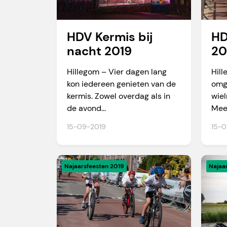
HDV Kermis bij
HD
nacht 2019
20
Hillegom – Vier dagen lang
Hil
kon iedereen genieten van de
omg
kermis. Zowel overdag als in
wiel
de avond...
Meer
15-09-2019
15-0
Najaarsfeesten 2019
Najaa