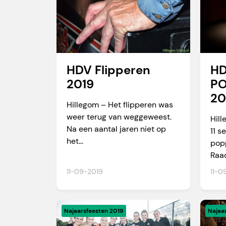
HDV Flipperen
H
2019
PO
20
Hillegom – Het flipperen was
weer terug van weggeweest.
Hil
Na een aantal jaren niet op
11 s
het...
popp
Raad
11-09-2019
11-0
Najaarsfeesten 2019
Najaa