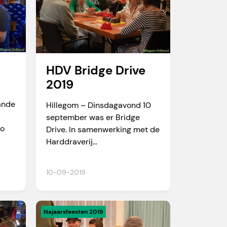
HDV Bridge Drive
2019
ande
Hillegom – Dinsdagavond 10
september was er Bridge
po
Drive. In samenwerking met de
Harddraverij...
10-09-2019
Najaarsfeesten 2019