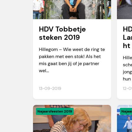
HDV Tobbetje
H
steken 2019
La
ht
Hillegom – Wie weet de ring te
pakken met een stok! Als het
Hil
mis gaat ben jij of je partner
sch
wel...
jon
hun 
13-09-2019
12-0
Najaarsfeesten 2019
Najaa