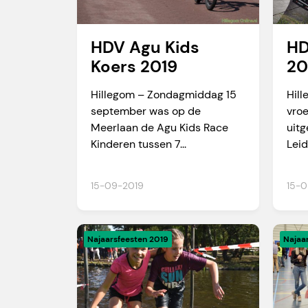
HDV Agu Kids
HD
Koers 2019
20
Hillegom – Zondagmiddag 15
Hill
september was op de
vro
Meerlaan de Agu Kids Race
uitg
Kinderen tussen 7...
Leid
15-09-2019
15-0
Najaarsfeesten 2019
Najaa