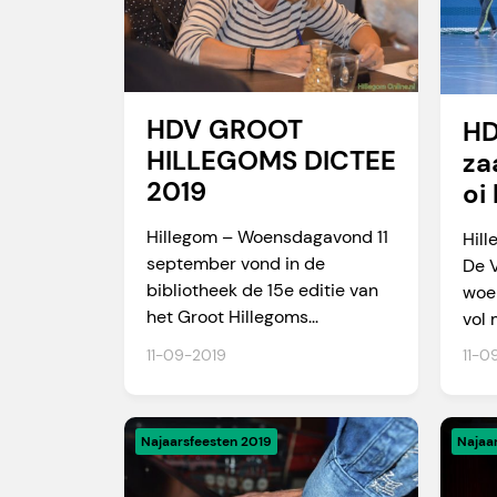
HDV GROOT
H
HILLEGOMS DICTEE
za
2019
oi
Hillegom – Woensdagavond 11
Hill
september vond in de
De 
bibliotheek de 15e editie van
woe
het Groot Hillegoms...
vol 
11-09-2019
11-0
Najaarsfeesten 2019
Najaa