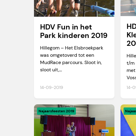
H
HDV Fun in het
Kl
Park kinderen 2019
20
Hillegom – Het Elsbroekpark
was omgetoverd tot een
Hill
MudRace parcours. Sloot in,
t/m
sloot uit,...
met 
Voss
14-09-2019
14-0
Najaarsfeesten 2019
Najaa