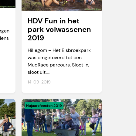
HDV Fun in het
park volwassenen
ingen
2019
jdens
Hillegom – Het Elsbroekpark
was omgetoverd tot een
MudRace parcours. Sloot in,
sloot uit,...
14-09-2019
Najaarsfeesten 2019