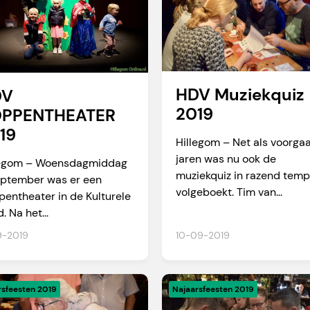
HDV Muziekquiz
DV
2019
PPENTHEATER
19
Hillegom – Net als voorga
jaren was nu ook de
legom – Woensdagmiddag
muziekquiz in razend tem
eptember was er een
volgeboekt. Tim van...
entheater in de Kulturele
. Na het...
9-2019
10-09-2019
rsfeesten 2019
Najaarsfeesten 2019