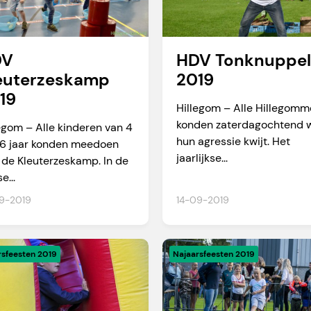
DV
HDV Tonknuppe
euterzeskamp
2019
19
Hillegom – Alle Hillegomm
konden zaterdagochtend 
egom – Alle kinderen van 4
hun agressie kwijt. Het
 6 jaar konden meedoen
jaarlijkse...
de Kleuterzeskamp. In de
e...
9-2019
14-09-2019
rsfeesten 2019
Najaarsfeesten 2019