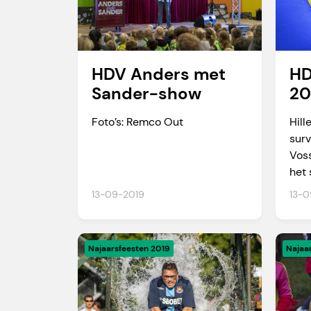
HD
HDV Anders met
20
Sander-show
Hill
Foto’s: Remco Out
surv
Voss
het 
13-09-2019
13-0
Najaarsfeesten 2019
Najaa