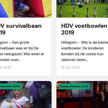
V survivalbaan
HDV voetbowlen
19
2019
egom – Een grote
Hillegom – Wie is de best
ivalbaan was er bij De
voetbowler. De kinderen
e neergezet. Wie weet er
konden bij de vosse hun
snelst over...
talenten laten...
9-2019
13-09-2019
rsfeesten 2019
Najaarsfeesten 2019