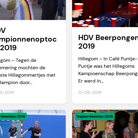
DV
HDV Beerponge
mpionnenoptoc
2019
 2019
Hillegom – In Café Puntje-
legom – Tegen de
Puntje was het Hillegoms
emering mochten de
Kampioenschap Beerpong
gste Hillegommertjes met
Er werd in...
lampion door...
9-2019
12-09-2019
rsfeesten 2019
Najaarsfeesten 2019