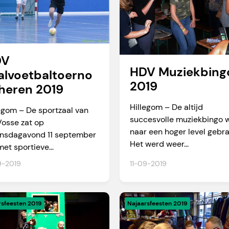
DV
HDV Muziekbing
alvoetbaltoerno
2019
 heren 2019
Hillegom – De altijd
egom – De sportzaal van
succesvolle muziekbingo 
Vosse zat op
naar een hoger level gebra
nsdagavond 11 september
Het werd weer...
met sportieve...
9-2019
11-09-2019
rsfeesten 2019
Najaarsfeesten 2019