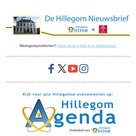
Weergaveproblemen?
Open deze e-mail in je webbrowser.