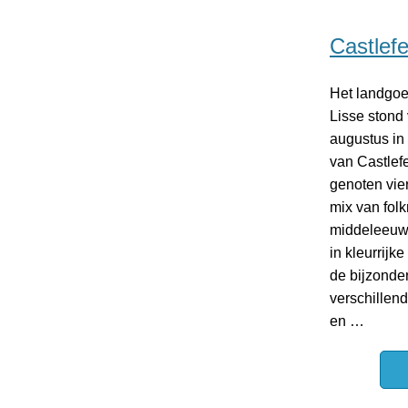
Castlef
Het landgoe
Lisse stond 
augustus in 
van Castlef
genoten vie
mix van fol
middeleeuws
in kleurrijk
de bijzonder
verschillend
en …