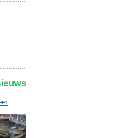
nieuws
eer