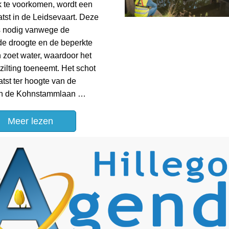
k te voorkomen, wordt een
tst in de Leidsevaart. Deze
s nodig vanwege de
e droogte en de beperkte
 zoet water, waardoor het
rzilting toeneemt. Het schot
tst ter hoogte van de
aan de Kohnstammlaan …
Meer lezen