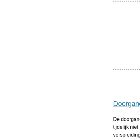
Doorgang
De doorgang
tijdelijk ni
verspreiding