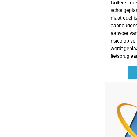
Bollenstree
schot geplaa
maatregel i
aanhoudend
aanvoer van
risico op ve
wordt geplaa
fietsbrug 