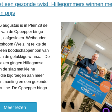
t een gezonde twist: Hillegommers winnen me
n prijs
 augustus is in Plein28 de
ie van de Oppepper bingo
lijk afgesloten. Wethouder
shoorn (Welzijn) reikte de
– een boodschappenbon van
aan de gelukkige winnaar. De
weken gingen Hillegomse
n de slag met kleine
 die bijdroegen aan meer
ontmoeting en een gezonde
routine. De Oppepper bingo
Meer lezen