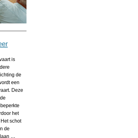
eer
aart is
rdere
ichting de
wordt een
vaart. Deze
 de
 beperkte
rdoor het
. Het schot
an de
mlaan …