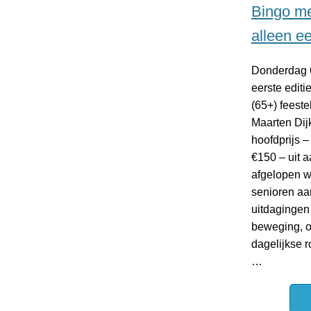
Bingo me
alleen ee
Donderdag 6
eerste edit
(65+) feeste
Maarten Dijk
hoofdprijs 
€150 – uit 
afgelopen 
senioren aa
uitdagingen
beweging, 
dagelijkse 
…