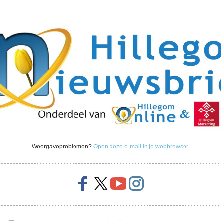
Weergaveproblemen?
Open deze e-mail in je webbrowser.