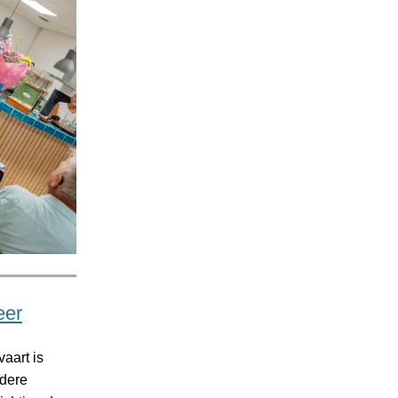
eer
aart is
rdere