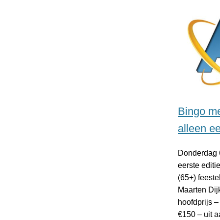
Bingo me
alleen ee
Donderdag 6
eerste edit
(65+) feeste
Maarten Dijk
hoofdprijs 
€150 – uit 