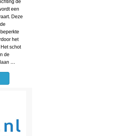
ichting de
wordt een
vaart. Deze
 de
 beperkte
rdoor het
. Het schot
an de
mlaan …