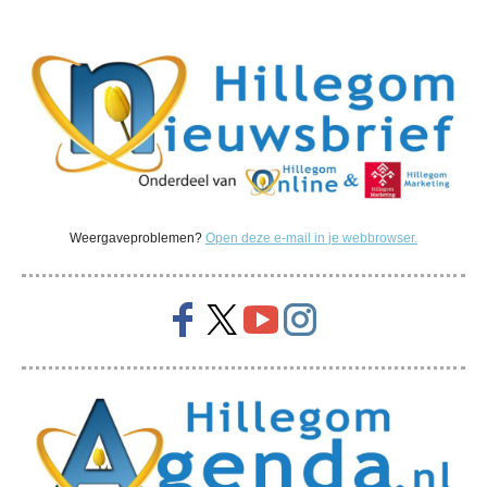
Weergaveproblemen?
Open deze e-mail in je webbrowser.