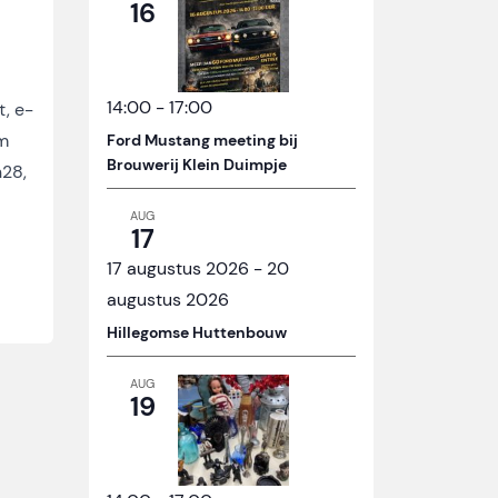
16
14:00
-
17:00
t, e-
om
Ford Mustang meeting bij
Brouwerij Klein Duimpje
n28,
AUG
17
17 augustus 2026
-
20
augustus 2026
Hillegomse Huttenbouw
AUG
19