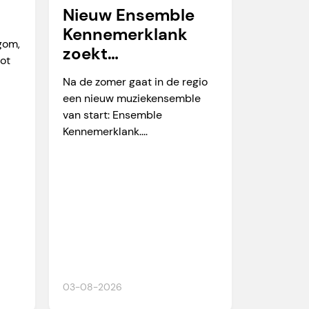
Nieuw Ensemble
Kennemerklank
egom,
zoekt
tot
amateurmuzikante
Na de zomer gaat in de regio
n
een nieuw muziekensemble
van start: Ensemble
Kennemerklank....
03-08-2026