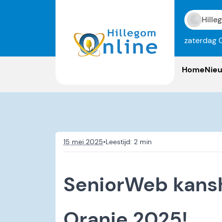
Hille
zaterdag 
Home
Nie
15 mei 2025
•
SeniorWeb kansh
Oranje 2025!