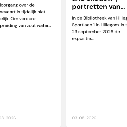
arverkeer
doorgang over de
portretten van
sevaart is tijdelijk niet
Martien Okkerse
In de Bibliotheek van Hill
elijk. Om verdere
Sportlaan 1 in Hillegom, is 
preiding van zout water...
23 september 2026 de
expositie...
08-2026
03-08-2026