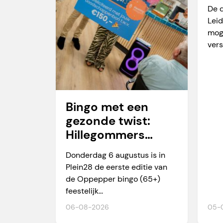
va
De 
Leid
mog
vers
Bingo met een
gezonde twist:
Hillegommers
winnen meer dan
Donderdag 6 augustus is in
alleen een prijs
Plein28 de eerste editie van
de Oppepper bingo (65+)
feestelijk...
06-08-2026
05-