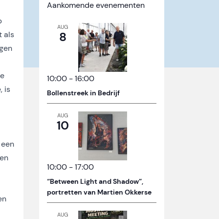
Aankomende evenementen
b
AUG
t als
8
ngen
de
10:00
-
16:00
 is
Bollenstreek in Bedrijf
AUG
10
 een
 en
10:00
-
17:00
“Between Light and Shadow”,
portretten van Martien Okkerse
en
AUG