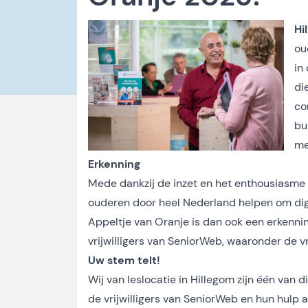
Hi
ou
in
di
co
bu
me
Erkenning
Mede dankzij de inzet en het enthousiasme v
ouderen door heel Nederland helpen om dig
Appeltje van Oranje is dan ook een erkenni
vrijwilligers van SeniorWeb, waaronder de vri
Uw stem telt!
Wij van leslocatie in Hillegom zijn één van
de vrijwilligers van SeniorWeb en hun hulp