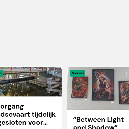
s
Nieuws
organg
idsevaart tijdelijk
“Between Light
gesloten voor
and Shadow”,