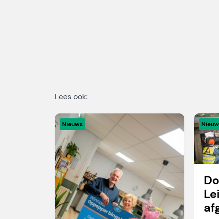
Lees ook:
Nieuws
Nieuw
Do
Le
af