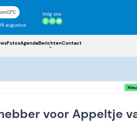
gom
12°C
Volg ons
08 augustus
uws
Fotos
Agenda
Berichten
Contact
Nie
ebber voor Appeltje v