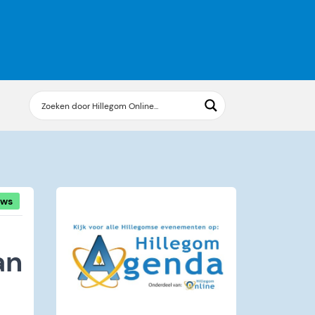
uws
an