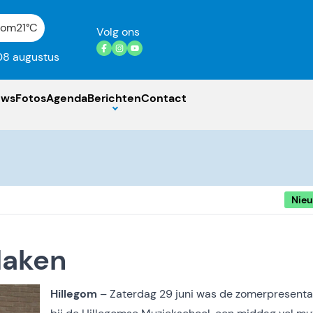
gom
21°C
Volg ons
08 augustus
uws
Fotos
Agenda
Berichten
Contact
Nie
Maken
Hillegom
– Zaterdag 29 juni was de zomerpresenta