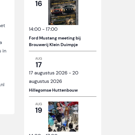
16
het
14:00
-
17:00
Ford Mustang meeting bij
a
Brouwerij Klein Duimpje
 in
AUG
17
17 augustus 2026
-
20
augustus 2026
nl
Hillegomse Huttenbouw
AUG
19