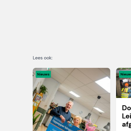
Lees ook:
Nieuws
Nieuw
Do
Le
af