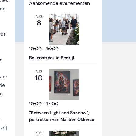
ziek
Aankomende evenementen
 de
AUG
8
rdt
10:00
-
16:00
Bollenstreek in Bedrijf
ze
AUG
10
meer
 de
en
10:00
-
17:00
“Between Light and Shadow”,
a
portretten van Martien Okkerse
vrij
AUG