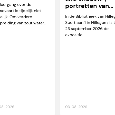
arverkeer
doorgang over de
portretten van
sevaart is tijdelijk niet
Martien Okkerse
In de Bibliotheek van Hill
elijk. Om verdere
Sportlaan 1 in Hillegom, is 
preiding van zout water...
23 september 2026 de
expositie...
08-2026
03-08-2026