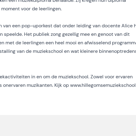
eken een muziekdiploma behaalde. Zij kregen hun diploma
r moment voor de leerlingen.
n van een pop-uporkest dat onder leiding van docente Alice 
peelde. Het publiek zong gezellig mee en genoot van dit
n met de leerlingen een heel mooi en afwisselend programm
talling van de muziekschool en wat kleinere binnenoptredens
ziekactiviteiten in en om de muziekschool. Zowel voor ervaren
fs onervaren muzikanten. Kijk op
www.hillegomsemuziekschool.