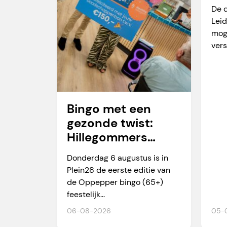
va
De 
Leid
mog
vers
Bingo met een
gezonde twist:
Hillegommers
winnen meer dan
Donderdag 6 augustus is in
alleen een prijs
Plein28 de eerste editie van
de Oppepper bingo (65+)
feestelijk...
06-08-2026
05-