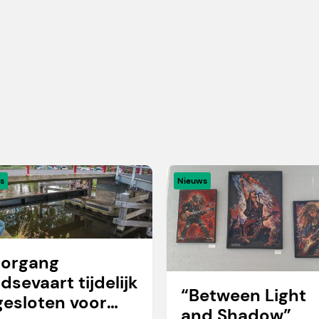
s
Nieuws
organg
idsevaart tijdelijk
“Between Light
gesloten voor
and Shadow”,