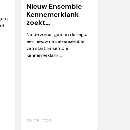
Nieuw Ensemble
Kennemerklank
egom,
zoekt
tot
amateurmuzikante
Na de zomer gaat in de regio
n
een nieuw muziekensemble
van start: Ensemble
Kennemerklank....
03-08-2026