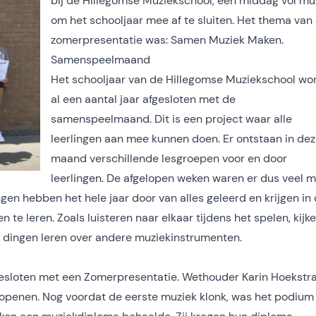
bij de Hillegomse Muziekschool, een middag vol mu
om het schooljaar mee af te sluiten. Het thema van
zomerpresentatie was: Samen Muziek Maken.
Samenspeelmaand
Het schooljaar van de Hillegomse Muziekschool wo
al een aantal jaar afgesloten met de
samenspeelmaand. Dit is een project waar alle
leerlingen aan mee kunnen doen. Er ontstaan in de
maand verschillende lesgroepen voor en door
leerlingen. De afgelopen weken waren er dus veel 
gen hebben het hele jaar door van alles geleerd en krijgen in
e leren. Zoals luisteren naar elkaar tijdens het spelen, kijk
k dingen leren over andere muziekinstrumenten.
sloten met een Zomerpresentatie. Wethouder Karin Hoekstr
 openen. Nog voordat de eerste muziek klonk, was het podium 