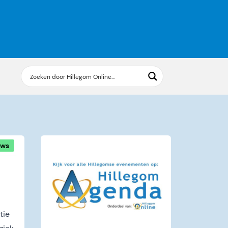
uws
tie