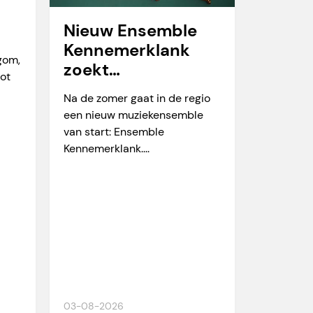
Nieuw Ensemble
Kennemerklank
egom,
zoekt
tot
amateurmuzikante
Na de zomer gaat in de regio
n
een nieuw muziekensemble
van start: Ensemble
Kennemerklank....
03-08-2026