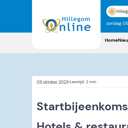
Hille
zondag 09
Home
Nie
09 oktober 2023
•
Startbijeenkoms
Hotels & restaur