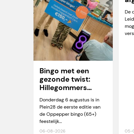
va
De 
Leid
mog
vers
Bingo met een
gezonde twist:
Hillegommers
winnen meer dan
Donderdag 6 augustus is in
alleen een prijs
Plein28 de eerste editie van
de Oppepper bingo (65+)
feestelijk...
06-08-2026
05-