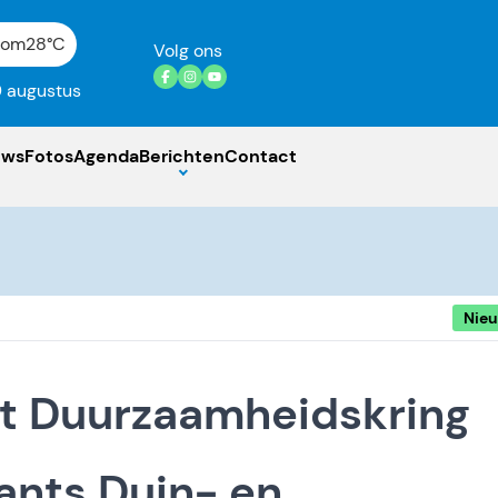
gom
28°C
Volg ons
 augustus
uws
Fotos
Agenda
Berichten
Contact
Nie
t Duurzaamheidskring
ants Duin- en