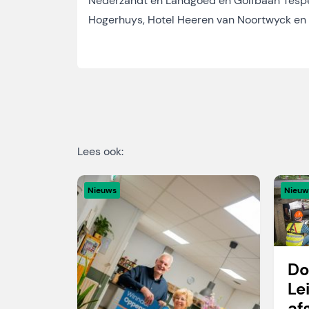
Nederzandt en Landgoed en Golfbaan Tespeld
Hogerhuys, Hotel Heeren van Noortwyck en
Lees ook:
Nieuws
Nieuw
Do
Le
af