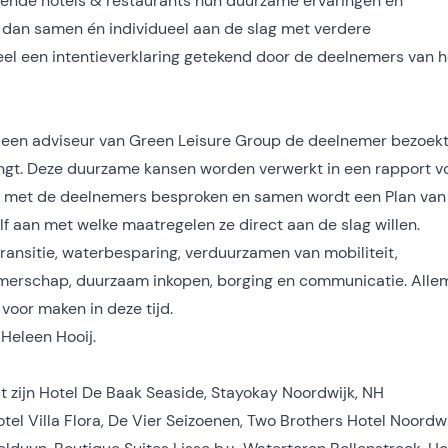
ende hotels & restaurants hun duurzame ervaringen en
dan samen én individueel aan de slag met verdere
ieel een intentieverklaring getekend door de deelnemers van h
j een adviseur van Green Leisure Group de deelnemer bezoek
ngt. Deze duurzame kansen worden verwerkt in een rapport v
dt met de deelnemers besproken en samen wordt een Plan van
 aan met welke maatregelen ze direct aan de slag willen.
ransitie, waterbesparing, verduurzamen van mobiliteit,
rnemerschap, duurzaam inkopen, borging en communicatie. Alle
oor maken in deze tijd.
Heleen Hooij.
t zijn Hotel De Baak Seaside, Stayokay Noordwijk, NH
tel Villa Flora, De Vier Seizoenen, Two Brothers Hotel Noordwi