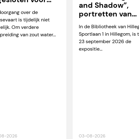
and Shadow”,
arverkeer
doorgang over de
portretten van
sevaart is tijdelijk niet
Martien Okkerse
In de Bibliotheek van Hill
elijk. Om verdere
Sportlaan 1 in Hillegom, is 
preiding van zout water...
23 september 2026 de
expositie...
08-2026
03-08-2026