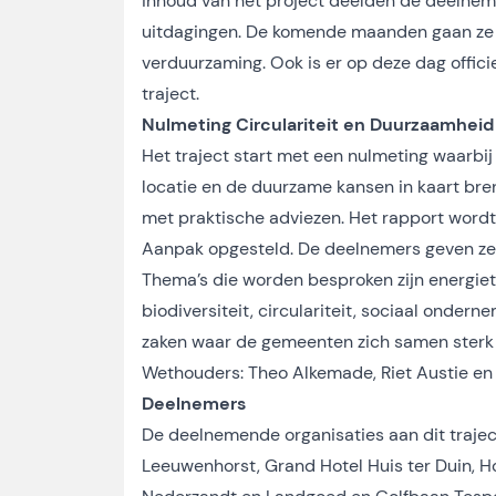
inhoud van het project deelden de deelnem
uitdagingen. De komende maanden gaan ze 
verduurzaming. Ook is er op deze dag offic
traject.
Nulmeting Circulariteit en Duurzaamheid
Het traject start met een nulmeting waarbi
locatie en de duurzame kansen in kaart bre
met praktische adviezen. Het rapport wor
Aanpak opgesteld. De deelnemers geven zelf
Thema’s die worden besproken zijn energiet
biodiversiteit, circulariteit, sociaal onde
zaken waar de gemeenten zich samen sterk v
Wethouders: Theo Alkemade, Riet Austie en 
Deelnemers
De deelnemende organisaties aan dit trajec
Leeuwenhorst, Grand Hotel Huis ter Duin, Ho