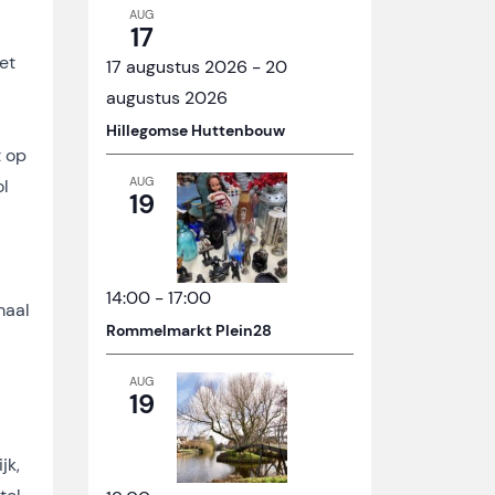
AUG
17
et
17 augustus 2026
-
20
augustus 2026
Hillegomse Huttenbouw
t op
AUG
ol
19
14:00
-
17:00
maal
Rommelmarkt Plein28
AUG
19
jk,