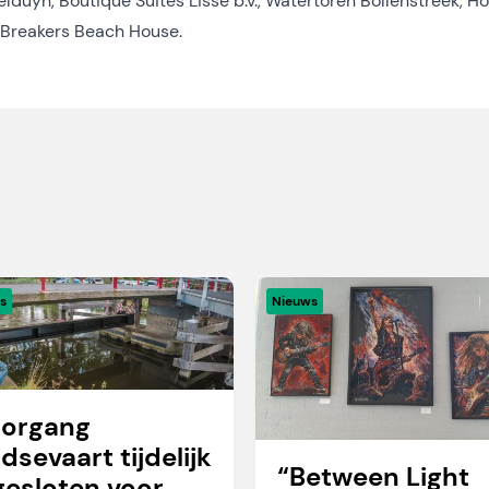
uyn, Boutique Suites Lisse b.v., Watertoren Bollenstreek, Ho
 Breakers Beach House.
s
Nieuws
organg
idsevaart tijdelijk
“Between Light
gesloten voor