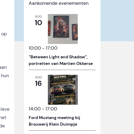
Aankomende evenementen
AUG
10
 op
10:00
-
17:00
“Between Light and Shadow”,
portretten van Martien Okkerse
gaan
 hun
AUG
16
14:00
-
17:00
tieve
het
Ford Mustang meeting bij
Brouwerij Klein Duimpje
 de