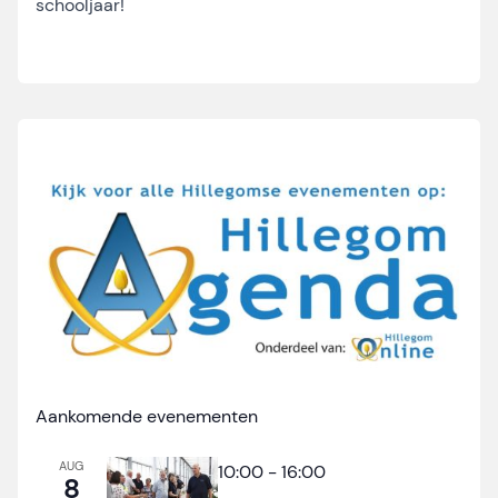
schooljaar!
Aankomende evenementen
AUG
10:00
-
16:00
8