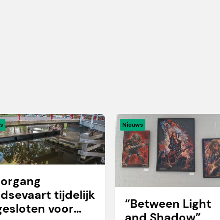
s
Nieuws
organg
idsevaart tijdelijk
“Between Light
gesloten voor
and Shadow”,