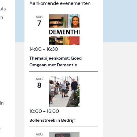
Aankomende evenementen
uis
an
AUG
7
14:00
-
16:30
Themabijeenkomst: Goed
Omgaan met Dementie
AUG
8
in
10:00
-
16:00
Bollenstreek in Bedrijf
e
AUG