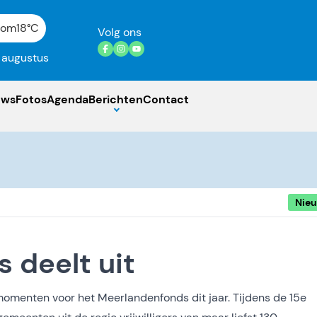
gom
18°C
Volg ons
7 augustus
uws
Fotos
Agenda
Berichten
Contact
Nie
 deelt uit
momenten voor het Meerlandenfonds dit jaar. Tijdens de 15e