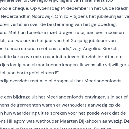
emeenten uit de regio vrijwilligers van maar liefst 130
n mooie cheque. Op woensdag 14 december in het Oude Raadh
Nederzandt in Noordwijk. Om zo – tijdens het jubileumjaar v
horen vertellen over de bestemming van het geldbedrag.
gers. Met hun tomeloze inzet dragen ze bij aan een mooie en
lij dat we ook in het jaar van het 25-jarig jubileum van
 kunnen steunen met ons fonds,” zegt Angeline Kierkels,
itie keken we extra naar initiatieven die zich inzetten om
es lastig aan elkaar kunnen knopen. Ik wens alle vrijwilligers
ief. Van harte gefeliciteerd!”
edig overzicht met alle bijdragen uit het Meerlandenfonds.
e een bijdrage uit het Meerlandenfonds ontvingen, zijn actief 
amens de gemeenten waren er wethouders aanwezig op de
n hun waardering uit te spreken voor het goede werk dat de
Namens Hillegom was wethouder Maarten Dijkshoorn aanwezig. D