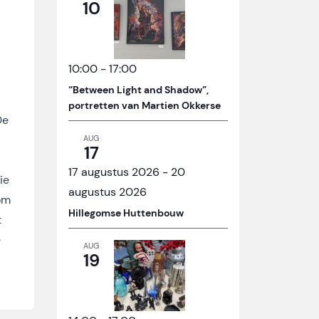
10
10:00
-
17:00
“Between Light and Shadow”,
portretten van Martien Okkerse
De
AUG
17
17 augustus 2026
-
20
ie
augustus 2026
om
Hillegomse Huttenbouw
t
e
AUG
19