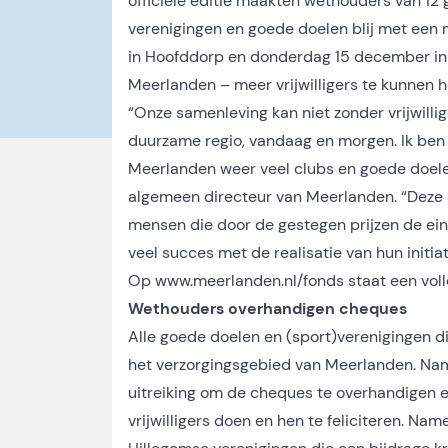
officiële editie maakten wethouders van 12 g
verenigingen en goede doelen blij met ee
in Hoofddorp en donderdag 15 december in 
Meerlanden – meer vrijwilligers te kunnen 
“Onze samenleving kan niet zonder vrijwilli
duurzame regio, vandaag en morgen. Ik ben b
Meerlanden weer veel clubs en goede doelen
algemeen directeur van Meerlanden. “Deze ed
mensen die door de gestegen prijzen de eindj
veel succes met de realisatie van hun initiat
Op
www.meerlanden.nl/fonds
staat een voll
Wethouders overhandigen cheques
Alle goede doelen en (sport)verenigingen di
het verzorgingsgebied van Meerlanden. N
uitreiking om de cheques te overhandigen e
vrijwilligers doen en hen te feliciteren. 