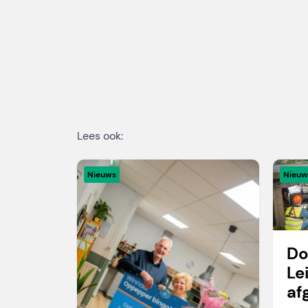
Lees ook:
Nieuws
Nieuw
Do
Le
af