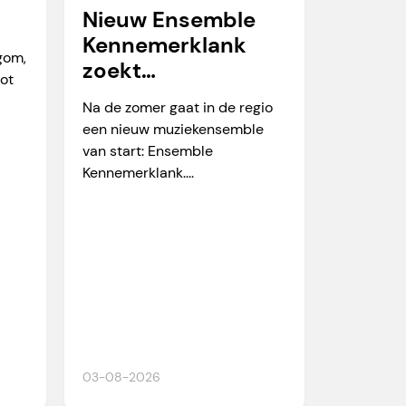
Nieuw Ensemble
Kennemerklank
egom,
zoekt
tot
amateurmuzikante
Na de zomer gaat in de regio
n
een nieuw muziekensemble
van start: Ensemble
Kennemerklank....
03-08-2026