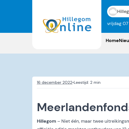
Hille
vrijdag 0
Home
Nie
16 december 2022
•
Meerlandenfonds
Hillegom
– Niet één, maar twee uitreikings