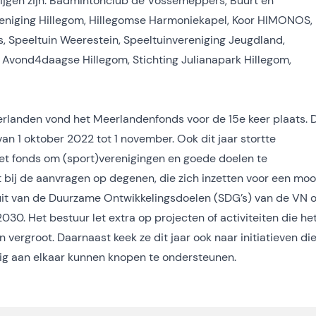
rijgen zijn: Badmintonclub de Vossemeppers, Buurt en
reniging Hillegom, Hillegomse Harmoniekapel, Koor HIMONOS,
s, Speeltuin Weerestein, Speeltuinvereniging Jeugdland,
g Avond4daagse Hillegom, Stichting Julianapark Hillegom,
eerlanden vond het Meerlandenfonds voor de 15e keer plaats. 
an 1 oktober 2022 tot 1 november. Ook dit jaar stortte
t fonds om (sport)verenigingen en goede doelen te
 bij de aanvragen op degenen, die zich inzetten voor een moo
 uit van de Duurzame Ontwikkelingsdoelen (SDG’s) van de VN 
30. Het bestuur let extra op projecten of activiteiten die he
vergroot. Daarnaast keek ze dit jaar ook naar initiatieven di
tig aan elkaar kunnen knopen te ondersteunen.