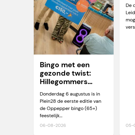
va
De 
Leid
mog
vers
Bingo met een
gezonde twist:
Hillegommers
winnen meer dan
Donderdag 6 augustus is in
alleen een prijs
Plein28 de eerste editie van
de Oppepper bingo (65+)
feestelijk...
06-08-2026
05-