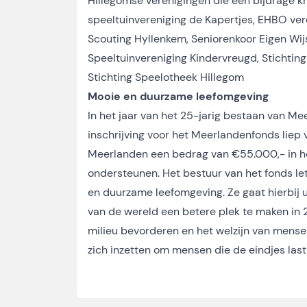
Hillegomse verenigingen die een bijdrage k
speeltuinvereniging de Kapertjes, EHBO ve
Scouting Hyllenkem, Seniorenkoor Eigen Wij
Speeltuinvereniging Kindervreugd, Stichtin
Stichting Speelotheek Hillegom
Mooie en duurzame leefomgeving
In het jaar van het 25-jarig bestaan van M
inschrijving voor het Meerlandenfonds liep v
Meerlanden een bedrag van €55.000,- in he
ondersteunen. Het bestuur van het fonds let
en duurzame leefomgeving. Ze gaat hierbij
van de wereld een betere plek te maken in 20
milieu bevorderen en het welzijn van mensen 
zich inzetten om mensen die de eindjes las