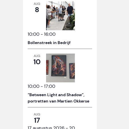
AUG
8
10:00
-
16:00
Bollenstreek in Bedrijf
AUG
10
10:00
-
17:00
“Between Light and Shadow”,
portretten van Martien Okkerse
AUG
17
17 augustus 2026
-
20