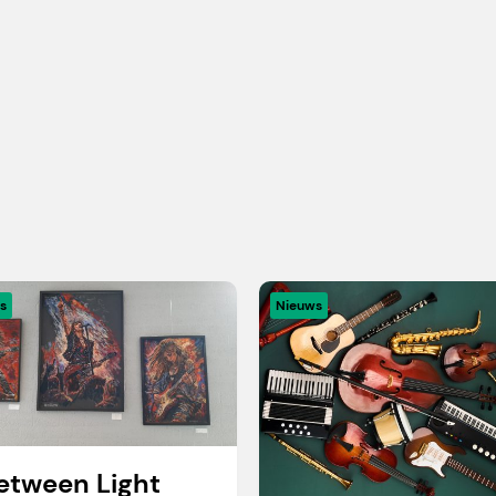
s
Nieuws
etween Light