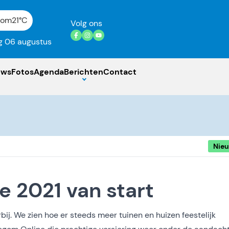
gom
21°C
Volg ons
 06 augustus
uws
Fotos
Agenda
Berichten
Contact
Nie
e 2021 van start
bij. We zien hoe er steeds meer tuinen en huizen feestelijk