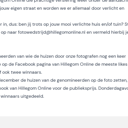
 Hillegom Online die prachtige versiering weer onder de aandach
 jouw eigen straat en worden we er allemaal door verlicht en
n, dus: ben jij trots op jouw mooi verlichte huis en/of tuin? S
o op naar
fotowedstrijd@hillegomonline.nl
en vermeld hierbij j
ineerden van wie de huizen door onze fotografen nog een keer
e op de Facebook pagina van Hillegom Online de meeste likes
elf ook twee winnaars.
 december de huizen van de genomineerden op de foto zetten,
ook van Hillegom Online voor de publieksprijs. Donderdagav
 winnaars uitgedeeld.