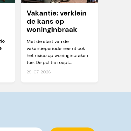
Vakantie: verklein
de kans op
woninginbraak
te
gio
Met de start van de
e
vakantieperiode neemt ook
het risico op woninginbraken
toe. De politie roept...
29-07-2026