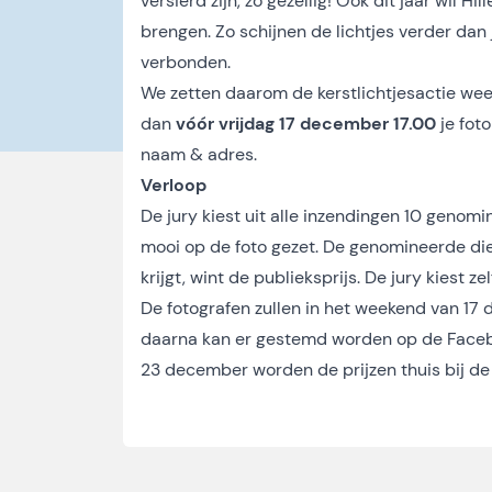
versierd zijn, zo gezellig! Ook dit jaar wil
brengen. Zo schijnen de lichtjes verder dan
verbonden.
We zetten daarom de kerstlichtjesactie weer i
dan
vóór vrijdag 17 december 17.00
je fot
naam & adres.
Verloop
De jury kiest uit alle inzendingen 10 genom
mooi op de foto gezet. De genomineerde di
krijgt, wint de publieksprijs. De jury kiest z
De fotografen zullen in het weekend van 17
daarna kan er gestemd worden op de Faceb
23 december worden de prijzen thuis bij de