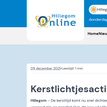
Hille
donderdag
Home
Nie
09 december 2021
•
Kerstlichtjesacti
Hillegom
– De kersttijd komt nu snel dichter