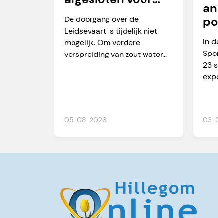
an
vaarverkeer
De doorgang over de
po
Leidsevaart is tijdelijk niet
Ma
In d
mogelijk. Om verdere
Spor
verspreiding van zout water...
23 
expo
05-08-2026
03-