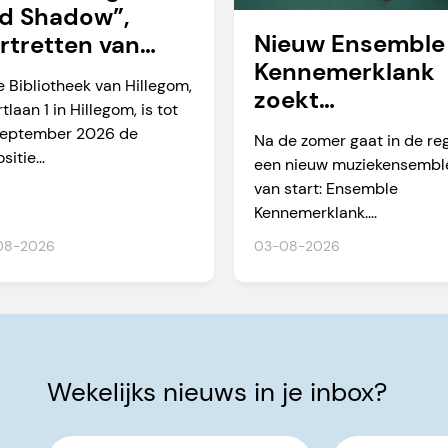
d Shadow”,
Nieuw Ensemble
rtretten van
Kennemerklank
rtien Okkerse
e Bibliotheek van Hillegom,
zoekt
tlaan 1 in Hillegom, is tot
amateurmuzikan
september 2026 de
Na de zomer gaat in de re
n
sitie...
een nieuw muziekensembl
van start: Ensemble
Kennemerklank....
08-2026
03-08-2026
Wekelijks nieuws in je inbox?