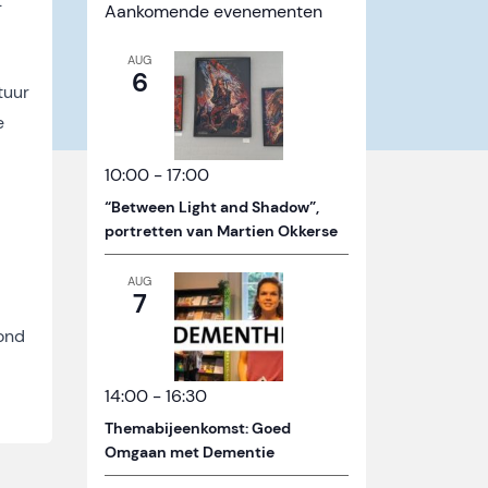
t
Aankomende evenementen
AUG
6
tuur
e
10:00
-
17:00
“Between Light and Shadow”,
portretten van Martien Okkerse
AUG
7
ond
14:00
-
16:30
Themabijeenkomst: Goed
Omgaan met Dementie