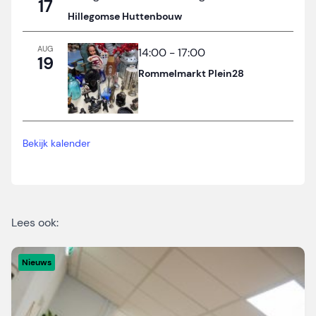
17
Hillegomse Huttenbouw
AUG
14:00
-
17:00
19
Rommelmarkt Plein28
Bekijk kalender
Lees ook:
Nieuws