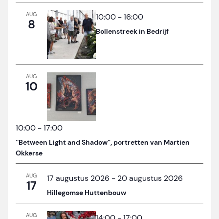
AUG
10:00
-
16:00
8
Bollenstreek in Bedrijf
AUG
10
10:00
-
17:00
“Between Light and Shadow”, portretten van Martien
Okkerse
AUG
17 augustus 2026
-
20 augustus 2026
17
Hillegomse Huttenbouw
AUG
14:00
-
17:00